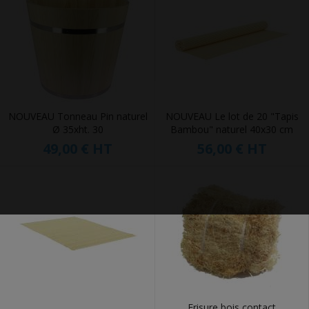
NOUVEAU Tonneau Pin naturel
NOUVEAU Le lot de 20 "Tapis
Ø 35xht. 30
Bambou" naturel 40x30 cm
49,00 €
HT
56,00 €
HT
Frisure bois contact