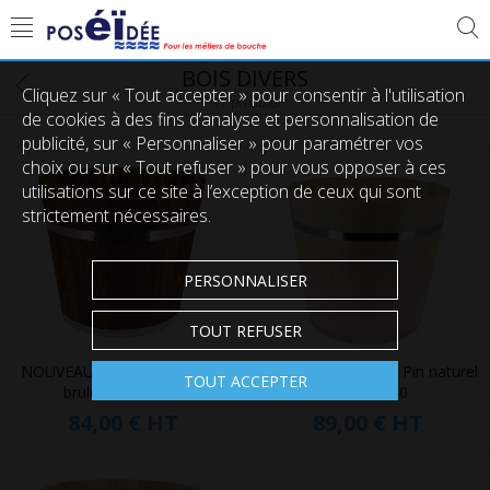
BOIS DIVERS
Cliquez sur « Tout accepter » pour consentir à l'utilisation
17 produits
de cookies à des fins d’analyse et personnalisation de
publicité, sur « Personnaliser » pour paramétrer vos
choix ou sur « Tout refuser » pour vous opposer à ces
utilisations sur ce site à l’exception de ceux qui sont
strictement nécessaires.
PERSONNALISER
TOUT REFUSER
NOUVEAU Tonneau Pin effet
NOUVEAU Tonneau Pin naturel
TOUT ACCEPTER
brulé Ø 45xht. 40
Ø 45xht. 40
84,00 €
HT
89,00 €
HT