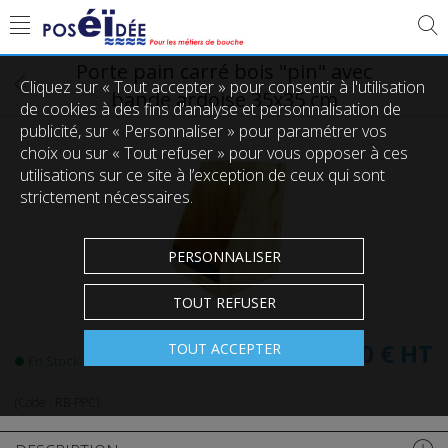
Porte pain carré bois "pin" avec
Cliquez sur « Tout accepter » pour consentir à l'utilisation
bande ardoise 35x35 cm
de cookies à des fins d’analyse et personnalisation de
publicité, sur « Personnaliser » pour paramétrer vos
choix ou sur « Tout refuser » pour vous opposer à ces
utilisations sur ce site à l’exception de ceux qui sont
strictement nécessaires.
PERSONNALISER
TOUT REFUSER
55,00 €
HT
TOUT ACCEPTER
En Stock
(Code :
RB-PPC
)