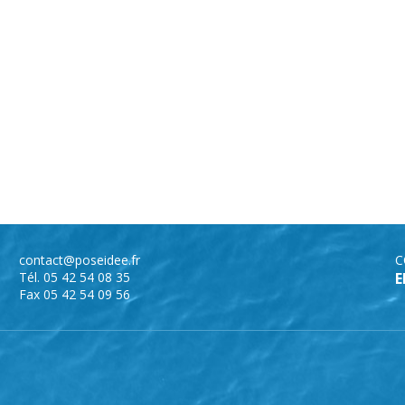
contact@poseidee.fr
C
Tél. 05 42 54 08 35
E
Fax 05 42 54 09 56