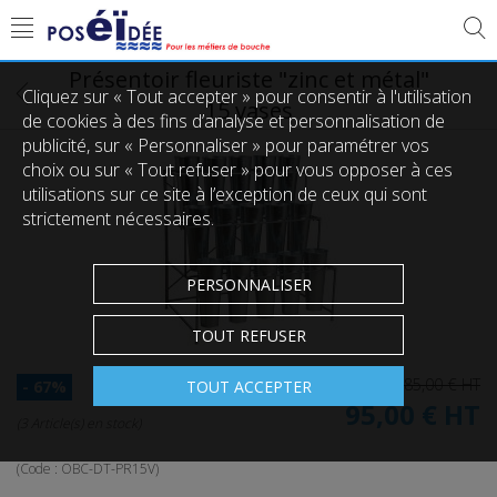
Présentoir fleuriste "zinc et métal"
Cliquez sur « Tout accepter » pour consentir à l'utilisation
15 vases
de cookies à des fins d’analyse et personnalisation de
publicité, sur « Personnaliser » pour paramétrer vos
choix ou sur « Tout refuser » pour vous opposer à ces
utilisations sur ce site à l’exception de ceux qui sont
strictement nécessaires.
PERSONNALISER
TOUT REFUSER
285,00 €
HT
TOUT ACCEPTER
- 67%
95,00 €
HT
(3 Article(s) en stock)
(Code :
OBC-DT-PR15V
)