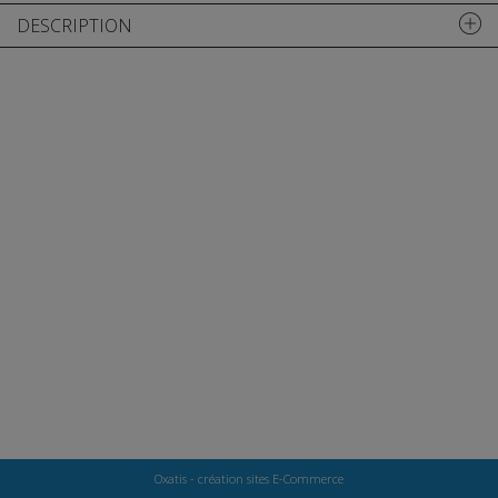
DESCRIPTION
Oxatis - création sites E-Commerce