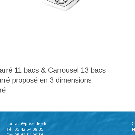
Carré 11 bacs &
Carrousel 13 bacs
arré proposé en 3 dimensions
ré
contact@poseidee.fr
C
Tél. 05 42 54 08 35
E
Fax 05 42 54 09 56