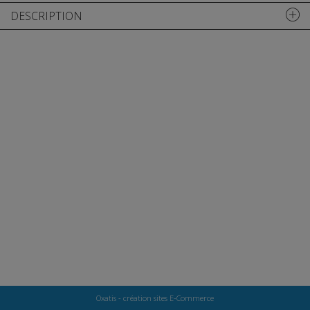
DESCRIPTION
Oxatis - création sites E-Commerce