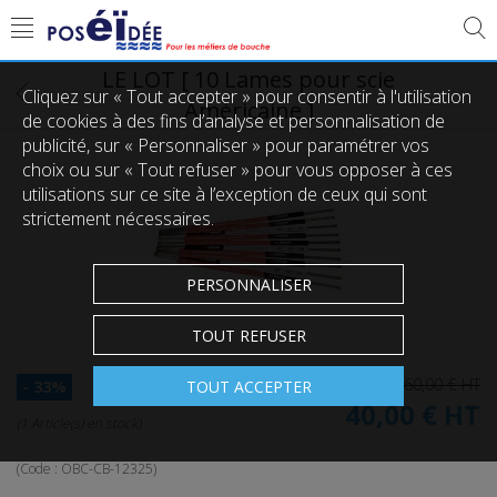
LE LOT [ 10 Lames pour scie
Cliquez sur « Tout accepter » pour consentir à l'utilisation
Américaine ]
de cookies à des fins d’analyse et personnalisation de
publicité, sur « Personnaliser » pour paramétrer vos
choix ou sur « Tout refuser » pour vous opposer à ces
utilisations sur ce site à l’exception de ceux qui sont
strictement nécessaires.
PERSONNALISER
TOUT REFUSER
60,00 €
HT
TOUT ACCEPTER
- 33%
40,00 €
HT
(1 Article(s) en stock)
(Code :
OBC-CB-12325
)