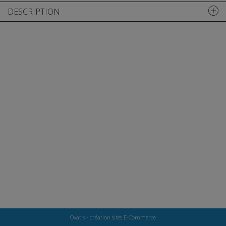
DESCRIPTION
Oxatis - création sites E-Commerce