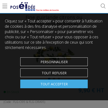
Fine guirlande citrons ou
Cliquez sur « Tout accepter » pour consentir à l'utilisation
mandarines NOUVEAU
de cookies à des fins d’analyse et personnalisation de
publicité, sur « Personnaliser » pour paramétrer vos
choix ou sur « Tout refuser » pour vous opposer à ces
utilisations sur ce site à l’exception de ceux qui sont
strictement nécessaires.
PERSONNALISER
TOUT REFUSER
TOUT ACCEPTER
9,90 €
HT
En Stock
(Code :
FLG-CI95 & FLG-ORA95
)