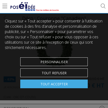
Déco : Couronne "Canadien"
Cliquez sur « Tout accepter » pour consentir à l'utilisation
de cookies à des fins d’analyse et personnalisation de
publicité, sur « Personnaliser » pour paramétrer vos
choix ou sur « Tout refuser » pour vous opposer à ces
utilisations sur ce site à l’exception de ceux qui sont
strictement nécessaires.
PERSONNALISER
TOUT REFUSER
13,50 €
HT
- 63%
5,00 €
HT
TOUT ACCEPTER
(8 Article(s) en stock)
(Code :
OBC-DT-COU50
)