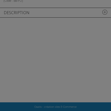
(Code :
BB-FO
)
DESCRIPTION
Oxatis - création sites E-Commerce