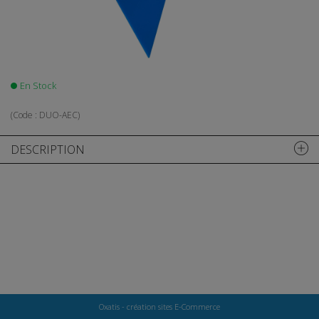
En Stock
(Code :
DUO-AEC
)
DESCRIPTION
Oxatis - création sites E-Commerce