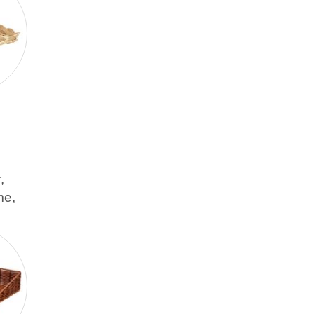
,
me,