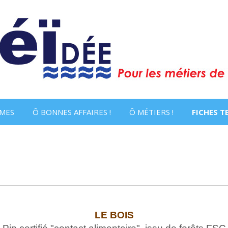
MES
Ô BONNES AFFAIRES !
Ô MÉTIERS !
FICHES 
LE
BOIS