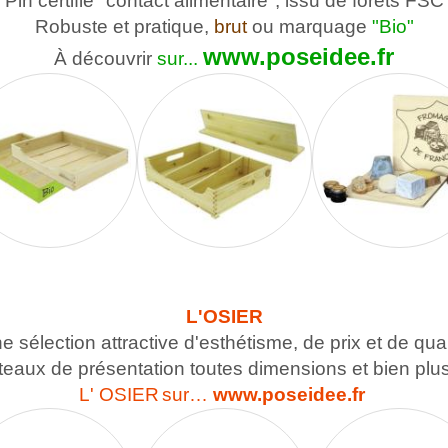
Pin certifié "contact alimentaire", issu de forêts FSC
Robuste et pratique,
brut
ou marquage
"Bio"
www.poseidee.fr
À découvrir
sur...
L'OSIER
e sélection attractive d'esthétisme, de prix et de qual
teaux de présentation toutes dimensions et bien plu
L' OSIE
R
sur…
www.poseidee.fr