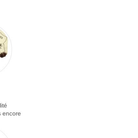
ité
s encore