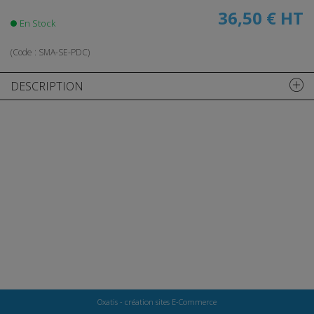
36,50 €
HT
En Stock
(Code :
SMA-SE-PDC
)
DESCRIPTION
Oxatis - création sites E-Commerce