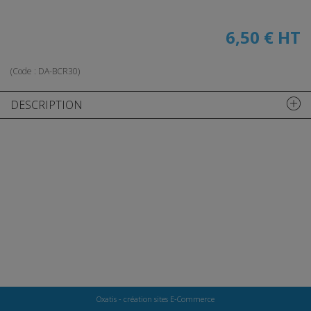
6,50 €
HT
(Code :
DA-BCR30
)
DESCRIPTION
Oxatis - création sites E-Commerce