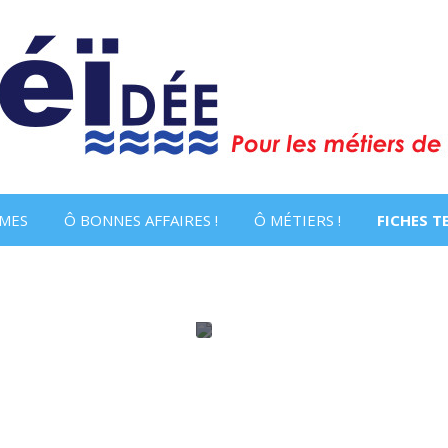
MES
Ô BONNES AFFAIRES !
Ô MÉTIERS !
FICHES 